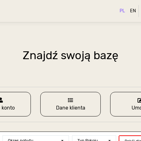
PL
EN
Znajdź swoją bazę
 konto
Dane klienta
Um
Okres pobytu
Typ Pokoju