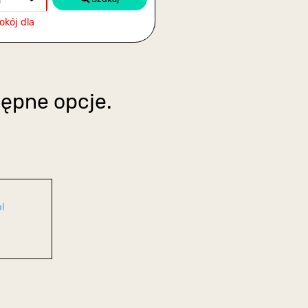
a
okój dla
tępne opcje.
l