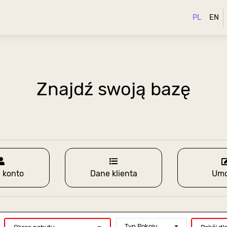
PL
EN
Znajdź swoją bazę
 konto
Dane klienta
Um
ewskiego)
Typ Pokoju