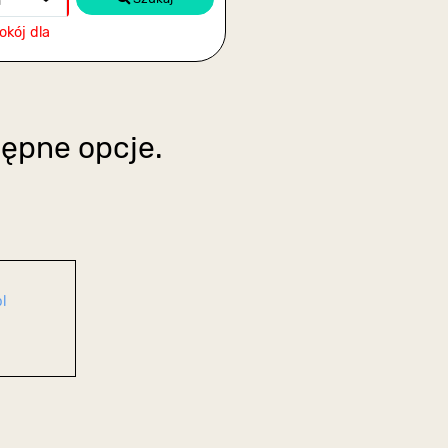
a
okój dla
tępne opcje.
l